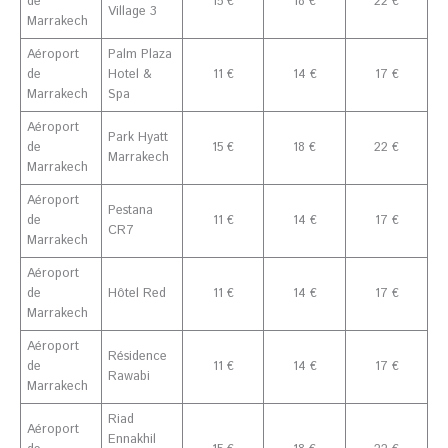
de
15 €
18 €
22 €
Village 3
Marrakech
Aéroport
Palm Plaza
de
Hotel &
11 €
14 €
17 €
Marrakech
Spa
Aéroport
Park Hyatt
de
15 €
18 €
22 €
Marrakech
Marrakech
Aéroport
Pestana
de
11 €
14 €
17 €
CR7
Marrakech
Aéroport
de
Hôtel Red
11 €
14 €
17 €
Marrakech
Aéroport
Résidence
de
11 €
14 €
17 €
Rawabi
Marrakech
Riad
Aéroport
Ennakhil