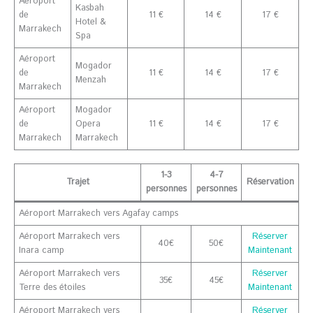
Aéroport
Kasbah
de
11 €
14 €
17 €
Hotel &
Marrakech
Spa
Aéroport
Mogador
de
11 €
14 €
17 €
Menzah
Marrakech
Aéroport
Mogador
de
Opera
11 €
14 €
17 €
Marrakech
Marrakech
1-3
4-7
Trajet
Réservation
personnes
personnes
Aéroport Marrakech vers Agafay camps
Aéroport Marrakech vers
Réserver
40€
50€
Inara camp
Maintenant
Aéroport Marrakech vers
Réserver
35€
45€
Terre des étoiles
Maintenant
Aéroport Marrakech vers
Réserver