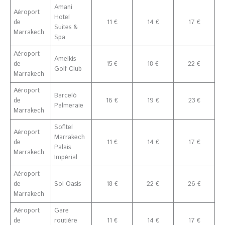
Amani
Aéroport
Hotel
de
11 €
14 €
17 €
Suites &
Marrakech
Spa
Aéroport
Amelkis
de
15 €
18 €
22 €
Golf Club
Marrakech
Aéroport
Barceló
de
16 €
19 €
23 €
Palmeraie
Marrakech
Sofitel
Aéroport
Marrakech
de
11 €
14 €
17 €
Palais
Marrakech
Impérial
Aéroport
de
Sol Oasis
18 €
22 €
26 €
Marrakech
Aéroport
Gare
de
routière
11 €
14 €
17 €