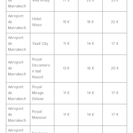
de
Villa Kristy
17 €
20 €
25 €
Marrakech
Aéroport
Hôtel
de
15 €
18 €
22 €
Wazo
Marrakech
Aéroport
de
Yaad City
11 €
14 €
17 €
Marrakech
Royal
Aéroport
Decamero
de
13 €
16 €
20 €
n Issil
Marrakech
Resort
Aéroport
Royal
de
Mirage
11 €
14 €
17 €
Marrakech
Deluxe
Aéroport
Royal
de
11 €
14 €
17 €
Mansour
Marrakech
Aéroport