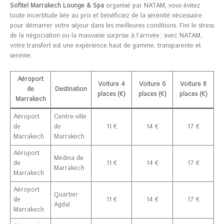
Sofitel Marrakech Lounge & Spa
organisé par NATAM, vous évitez
toute incertitude liée au prix et bénéficiez de la sérénité nécessaire
pour démarrer votre séjour dans les meilleures conditions. Fini le stress
de la négociation ou la mauvaise surprise à l’arrivée : avec NATAM,
votre transfert est une expérience haut de gamme, transparente et
sereine.
Aéroport
Voiture 4
Voiture 6
Voiture 8
de
Destination
places (€)
places (€)
places (€)
Marrakech
Aéroport
Centre-ville
de
de
11 €
14 €
17 €
Marrakech
Marrakech
Aéroport
Médina de
de
11 €
14 €
17 €
Marrakech
Marrakech
Aéroport
Quartier
de
11 €
14 €
17 €
Agdal
Marrakech