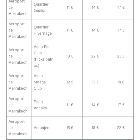
Aéroport
Quartier
de
11 €
14 €
17 €
Guéliz
Marrakech
Aéroport
Quartier
de
11 €
14 €
17 €
Hivernage
Marrakech
Aqua Fun
Aéroport
Club
de
19 €
22 €
25 €
(Pickalbatr
Marrakech
os)
Aéroport
Aqua
de
Mirage
12 €
15 €
18 €
Marrakech
Club
Aéroport
Eden
de
11 €
14 €
17 €
Andalou
Marrakech
Aéroport
de
Amanjena
15 €
18 €
22 €
Marrakech