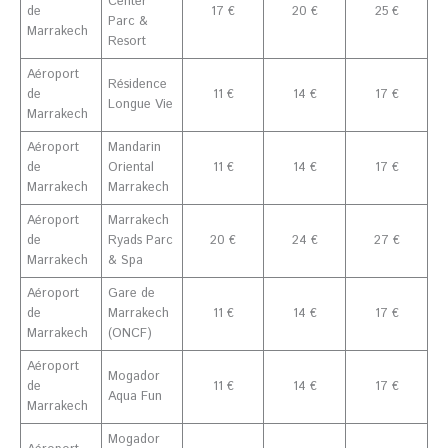
Center
de
17 €
20 €
25 €
Parc &
Marrakech
Resort
Aéroport
Résidence
de
11 €
14 €
17 €
Longue Vie
Marrakech
Aéroport
Mandarin
de
Oriental
11 €
14 €
17 €
Marrakech
Marrakech
Aéroport
Marrakech
de
Ryads Parc
20 €
24 €
27 €
Marrakech
& Spa
Aéroport
Gare de
de
Marrakech
11 €
14 €
17 €
Marrakech
(ONCF)
Aéroport
Mogador
de
11 €
14 €
17 €
Aqua Fun
Marrakech
Mogador