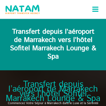
Aller
au
contenu
Transfert depuis l’aéroport
de Marrakech vers l’hôtel
Sofitel Marrakech Lounge &
Spa
Transfert depuis
l’aéroport de Marrakech
vers l’hôtel Sofitel
Marrakech Lounge & Spa
Commencez Votre Séjour à Marrakech dans le Luxe et la Sérénité