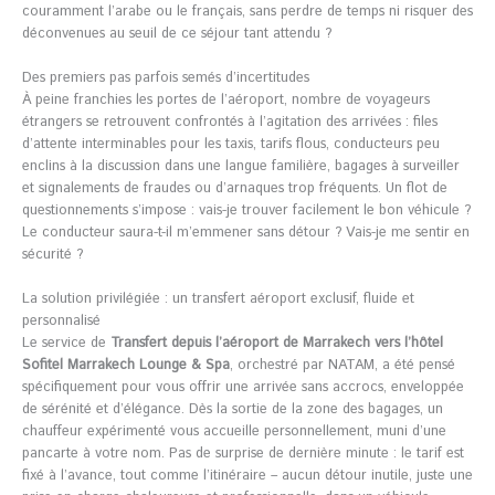
couramment l’arabe ou le français, sans perdre de temps ni risquer des
déconvenues au seuil de ce séjour tant attendu ?
Des premiers pas parfois semés d’incertitudes
À peine franchies les portes de l’aéroport, nombre de voyageurs
étrangers se retrouvent confrontés à l’agitation des arrivées : files
d’attente interminables pour les taxis, tarifs flous, conducteurs peu
enclins à la discussion dans une langue familière, bagages à surveiller
et signalements de fraudes ou d’arnaques trop fréquents. Un flot de
questionnements s’impose : vais-je trouver facilement le bon véhicule ?
Le conducteur saura-t-il m’emmener sans détour ? Vais-je me sentir en
sécurité ?
La solution privilégiée : un transfert aéroport exclusif, fluide et
personnalisé
Le service de
Transfert depuis l’aéroport de Marrakech vers l’hôtel
Sofitel Marrakech Lounge & Spa
, orchestré par NATAM, a été pensé
spécifiquement pour vous offrir une arrivée sans accrocs, enveloppée
de sérénité et d’élégance. Dès la sortie de la zone des bagages, un
chauffeur expérimenté vous accueille personnellement, muni d’une
pancarte à votre nom. Pas de surprise de dernière minute : le tarif est
fixé à l’avance, tout comme l’itinéraire – aucun détour inutile, juste une