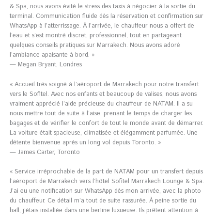
& Spa, nous avons évité le stress des taxis à négocier à la sortie du
terminal. Communication fluide dès la réservation et confirmation sur
WhatsApp à l’atterrissage. À l’arrivée, le chauffeur nous a offert de
l’eau et s’est montré discret, professionnel, tout en partageant
quelques conseils pratiques sur Marrakech. Nous avons adoré
l’ambiance apaisante à bord. »
— Megan Bryant, Londres
« Accueil très soigné à l’aéroport de Marrakech pour notre transfert
vers le Sofitel. Avec nos enfants et beaucoup de valises, nous avons
vraiment apprécié l’aide précieuse du chauffeur de NATAM. Il a su
nous mettre tout de suite à l’aise, prenant le temps de charger les
bagages et de vérifier le confort de tout le monde avant de démarrer.
La voiture était spacieuse, climatisée et élégamment parfumée. Une
détente bienvenue après un long vol depuis Toronto. »
— James Carter, Toronto
« Service irréprochable de la part de NATAM pour un transfert depuis
l’aéroport de Marrakech vers l’hôtel Sofitel Marrakech Lounge & Spa.
J’ai eu une notification sur WhatsApp dès mon arrivée, avec la photo
du chauffeur. Ce détail m’a tout de suite rassurée. À peine sortie du
hall, j’étais installée dans une berline luxueuse. Ils prêtent attention à