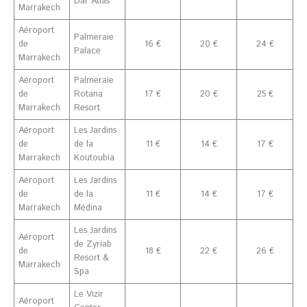
Dar Atlas
Marrakech
Aéroport
Palmeraie
de
16 €
20 €
24 €
Palace
Marrakech
Aéroport
Palmeraie
de
Rotana
17 €
20 €
25 €
Marrakech
Resort
Aéroport
Les Jardins
de
de la
11 €
14 €
17 €
Marrakech
Koutoubia
Aéroport
Les Jardins
de
de la
11 €
14 €
17 €
Marrakech
Médina
Les Jardins
Aéroport
de Zyriab
de
18 €
22 €
26 €
Resort &
Marrakech
Spa
Le Vizir
Aéroport