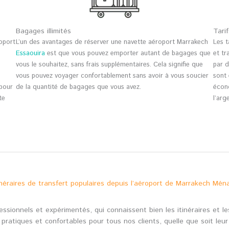
Bagages illimités
Tari
roport
L’un des avantages de réserver une navette aéroport Marrakech
Les 
Essaouira
est que vous pouvez emporter autant de bagages que
et tr
vous le souhaitez, sans frais supplémentaires. Cela signifie que
par d
vous pouvez voyager confortablement sans avoir à vous soucier
sont 
 pour
de la quantité de bagages que vous avez.
écon
te
l’arg
inéraires de transfert populaires depuis l’aéroport de Marrakech Mén
ssionnels et expérimentés, qui connaissent bien les itinéraires et le
pratiques et confortables pour tous nos clients, quelle que soit leu