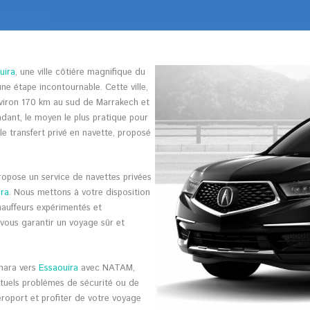
uira
, une ville côtière magnifique du
ne étape incontournable. Cette ville,
nviron 170 km au sud de Marrakech et
dant, le moyen le plus pratique pour
e transfert privé en navette, proposé
opose un service de navettes privées
ira
. Nous mettons à votre disposition
hauffeurs expérimentés et
 vous garantir un voyage sûr et
enara vers
Essaouira
avec NATAM,
ntuels problèmes de sécurité ou de
éroport et profiter de votre voyage