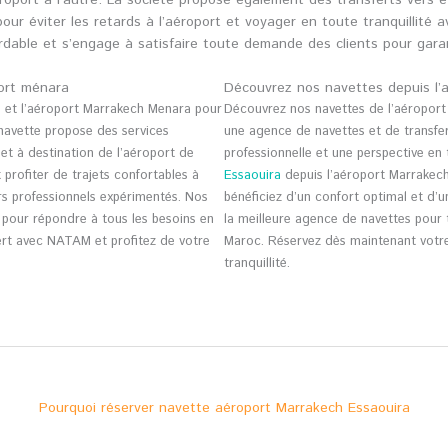
roport à l’autre. La société propose également des transferts vers e
pour éviter les retards à l’aéroport et voyager en toute tranquillit
ordable et s’engage à satisfaire toute demande des clients pour gar
port ménara
Découvrez nos navettes depuis l’
a
et l’aéroport Marrakech Menara pour
Découvrez nos navettes de l’aéropor
 navette propose des services
une agence de navettes et de transfe
et à destination de l’aéroport de
professionnelle et une perspective en
 profiter de trajets confortables à
Essaouira
depuis l’aéroport Marrakech
s professionnels expérimentés. Nos
bénéficiez d’un confort optimal et d’
s pour répondre à tous les besoins en
la meilleure agence de navettes pour 
ert avec NATAM et profitez de votre
Maroc. Réservez dès maintenant votre
tranquillité.
Pourquoi réserver navette aéroport Marrakech Essaouira