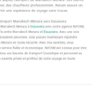
t depuis l’aéroport de Marrakech Menara. Les clients
é avec des chauffeurs professionnels. Natam assure un
antir une expérience de voyage sans tracas.
aéroport Marrakech Ménara vers Essaouira
t Marrakech Menara à
Essaouira
avec notre agence NATAM,
rts entre Marrakech Menara et
Essaouira
. Avec une voix
 troisième personne, vous pouvez maintenant rejoindre
 Menara en toute sécurité. Avec nos navettes, vous
un service fiable et économique. NATAM est connue pour être
tous vos besoins de transport touristique et personnel au
 navette privée et profitez de votre voyage en toute