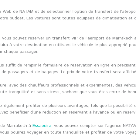
site Web de NATAM et de sélectionner l’option de transfert de l’aéro
tre budget. Les voitures sont toutes équipées de climatisation et de
, vous pouvez réserver un transfert VIP de l’aéroport de Marrakech
uira à votre destination en utilisant le véhicule le plus approprié p
ur chaque passager.
us suffit de remplir le formulaire de réservation en ligne en précisan
re de passagers et de bagages. Le prix de votre transfert sera affi
ure, avec des chauffeurs professionnels et expérimentés, des véhicu
ute tranquillité et sans stress, sachant que vous êtes entre de bon
également profiter de plusieurs avantages, tels que la possibilité d
ez bénéficier d’une réduction en réservant à l’avance ou en réservan
t de Marrakech à
Essaouira
, vous pouvez compter sur l’agence NATAM 
 vous pourrez voyager en toute tranquillité et profiter de votre voya