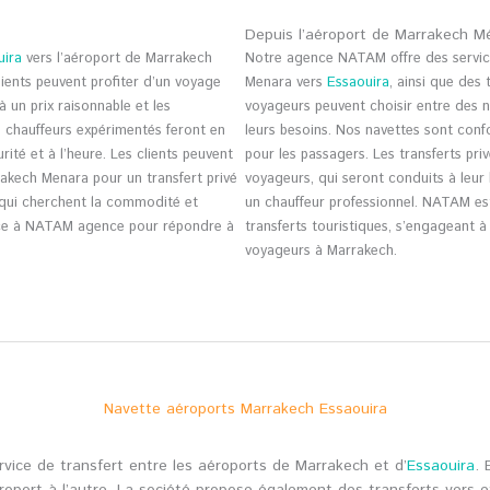
Depuis l’aéroport de Marrakech M
uira
vers l’aéroport de Marrakech
Notre agence NATAM offre des service
lients peuvent profiter d’un voyage
Menara vers
Essaouira
, ainsi que des 
à un prix raisonnable et les
voyageurs peuvent choisir entre des n
s chauffeurs expérimentés feront en
leurs besoins. Nos navettes sont confo
rité et à l’heure. Les clients peuvent
pour les passagers. Les transferts pri
rakech Menara pour un transfert privé
voyageurs, qui seront conduits à leu
 qui cherchent la commodité et
un chauffeur professionnel. NATAM es
iance à NATAM agence pour répondre à
transferts touristiques, s’engageant à 
voyageurs à Marrakech.
Navette aéroports Marrakech Essaouira
ice de transfert entre les aéroports de Marrakech et d’
Essaouira
. 