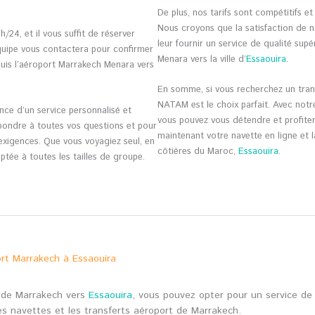
De plus, nos tarifs sont compétitifs e
Nous croyons que la satisfaction de n
/24, et il vous suffit de réserver
leur fournir un service de qualité sup
équipe vous contactera pour confirmer
Menara vers la ville d’
Essaouira
.
puis l’aéroport Marrakech Menara vers
En somme, si vous recherchez un tran
NATAM est le choix parfait. Avec notre
nce d’un service personnalisé et
vous pouvez vous détendre et profite
ondre à toutes vos questions et pour
maintenant votre navette en ligne et la
exigences. Que vous voyagiez seul, en
côtières du Maroc,
Essaouira
.
ptée à toutes les tailles de groupe.
rt Marrakech à Essaouira
t de Marrakech vers
Essaouira
, vous pouvez opter pour un service d
es navettes et les transferts aéroport de Marrakech.