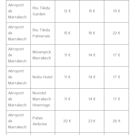
Aéroport
Riu Tikida
de
12 €
15 €
19 €
Garden
Marrakech
Aéroport
Riu Tikida
de
15 €
18 €
22 €
Palmeraie
Marrakech
Aéroport
Mövenpick
de
11 €
14 €
17 €
Marrakech
Marrakech
Aéroport
de
Nobu Hotel
11 €
14 €
17 €
Marrakech
Aéroport
Novotel
de
Marrakech
11 €
14 €
17 €
Marrakech
Hivernage
Aéroport
Palais
de
20 €
23 €
26 €
Ambrine
Marrakech