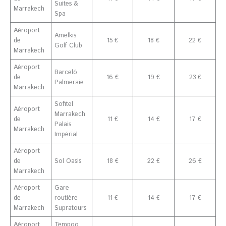
Suites &
Marrakech
Spa
Aéroport
Amelkis
de
15 €
18 €
22 €
Golf Club
Marrakech
Aéroport
Barceló
de
16 €
19 €
23 €
Palmeraie
Marrakech
Sofitel
Aéroport
Marrakech
de
11 €
14 €
17 €
Palais
Marrakech
Impérial
Aéroport
de
Sol Oasis
18 €
22 €
26 €
Marrakech
Aéroport
Gare
de
routière
11 €
14 €
17 €
Marrakech
Supratours
Aéroport
Tempoo