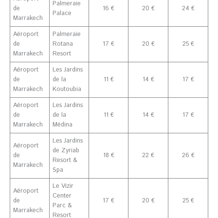
Palmeraie
de
16 €
20 €
24 €
Palace
Marrakech
Aéroport
Palmeraie
de
Rotana
17 €
20 €
25 €
Marrakech
Resort
Aéroport
Les Jardins
de
de la
11 €
14 €
17 €
Marrakech
Koutoubia
Aéroport
Les Jardins
de
de la
11 €
14 €
17 €
Marrakech
Médina
Les Jardins
Aéroport
de Zyriab
de
18 €
22 €
26 €
Resort &
Marrakech
Spa
Le Vizir
Aéroport
Center
de
17 €
20 €
25 €
Parc &
Marrakech
Resort