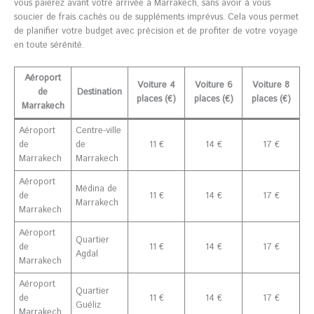
vous paierez avant votre arrivée à Marrakech, sans avoir à vous
soucier de frais cachés ou de suppléments imprévus. Cela vous permet
de planifier votre budget avec précision et de profiter de votre voyage
en toute sérénité.
Aéroport
Voiture 4
Voiture 6
Voiture 8
de
Destination
places (€)
places (€)
places (€)
Marrakech
Aéroport
Centre-ville
de
de
11 €
14 €
17 €
Marrakech
Marrakech
Aéroport
Médina de
de
11 €
14 €
17 €
Marrakech
Marrakech
Aéroport
Quartier
de
11 €
14 €
17 €
Agdal
Marrakech
Aéroport
Quartier
de
11 €
14 €
17 €
Guéliz
Marrakech