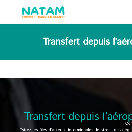
Aller
au
contenu
Transfert depuis l’aé
Transfert depuis l’aér
Com
Évitez les files d’attente interminables, le stress des nég