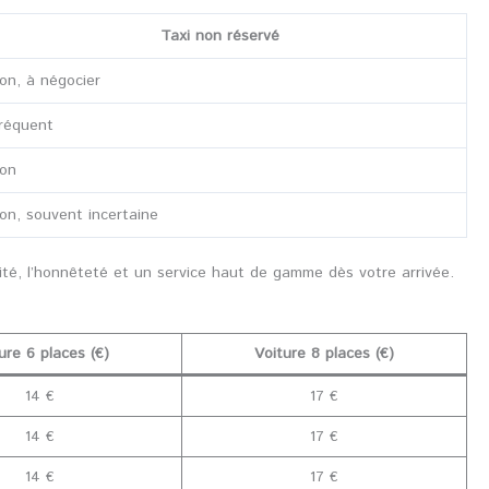
Taxi non réservé
on, à négocier
réquent
on
on, souvent incertaine
ité, l’honnêteté et un service haut de gamme dès votre arrivée.
ure 6 places (€)
Voiture 8 places (€)
14 €
17 €
14 €
17 €
14 €
17 €