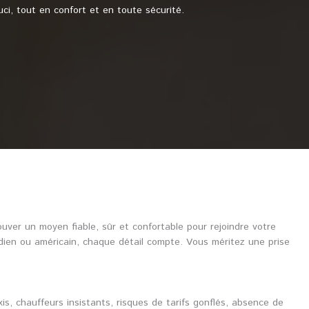
i, tout en confort et en toute sécurité.
er un moyen fiable, sûr et confortable pour rejoindre votre
adien ou américain, chaque détail compte. Vous méritez une prise
xis, chauffeurs insistants, risques de tarifs gonflés, absence de