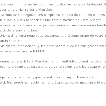
eur vous informe sur les coutumes locales, les horaires, la disponibili
 pour un premier séjour à Marrakech.
M, oubliez les négociations complexes, les prix flous ou les courses
jà inclus. Vous bénéficiez d’une totale maîtrise de votre budget.
s voyagiez seul, en couple, professionnels en séminaire ou en famil
rticuliers sont anticipés.
Une hotline multilingue vous accompagne à chaque étape de votre Tr
ou la situation.
vis clients internationaux, les partenariats avec les plus grands hôt
t du sérieux du service NATAM.
formez votre arrivée à Marrakech en un véritable moment de détente 
ante élégante et rassurante de votre séjour, sans les désagréments 
eurs internationaux, que ce soit pour un séjour touristique ou un 
npick Marrakech
non seulement une étape agréable, mais aussi le meil