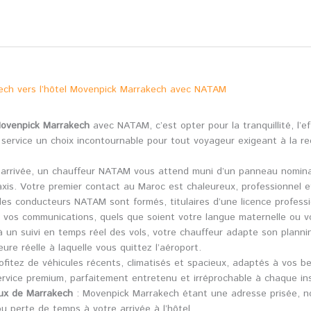
kech vers l’hôtel Movenpick Marrakech avec NATAM
 Movenpick Marrakech
avec NATAM, c’est opter pour la tranquillité, l’e
e service un choix incontournable pour tout voyageur exigeant à la r
arrivée, un chauffeur NATAM vous attend muni d’un panneau nominatif
taxis. Votre premier contact au Maroc est chaleureux, professionnel e
es conducteurs NATAM sont formés, titulaires d’une licence profession
s vos communications, quels que soient votre langue maternelle ou vo
 un suivi en temps réel des vols, votre chauffeur adapte son planni
ure réelle à laquelle vous quittez l’aéroport.
ofitez de véhicules récents, climatisés et spacieux, adaptés à vos be
rvice premium, parfaitement entretenu et irréprochable à chaque in
eux de Marrakech
: Movenpick Marrakech étant une adresse prisée, no
ou perte de temps à votre arrivée à l’hôtel.