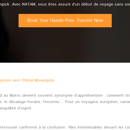
npick. Avec NATAM, vous êtes assuré d’un début de voyage sans souc
Book Your Hassle-Free Transfer Now
eption vers l’hôtel Movenpick
d au Maroc devient souvent synonyme d’appréhension : comment trouv
oule, le décalage horaire, l’inconnu… Pour un voyageur européen, can
quillité d’esprit.
retrouver confronté à la confusion : files interminables devant les ta