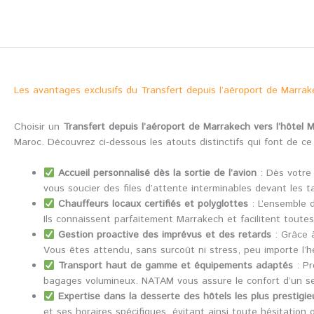
Les avantages exclusifs du Transfert depuis l’aéroport de Marra
Choisir un
Transfert depuis l’aéroport de Marrakech vers l’hôtel
Maroc. Découvrez ci-dessous les atouts distinctifs qui font de c
Accueil personnalisé dès la sortie de l’avion
: Dès votre 
vous soucier des files d’attente interminables devant les 
Chauffeurs locaux certifiés et polyglottes
: L’ensemble d
Ils connaissent parfaitement Marrakech et facilitent toute
Gestion proactive des imprévus et des retards
: Grâce à
Vous êtes attendu, sans surcoût ni stress, peu importe l’he
Transport haut de gamme et équipements adaptés
: Pr
bagages volumineux. NATAM vous assure le confort d’un se
Expertise dans la desserte des hôtels les plus prestigi
et ses horaires spécifiques, évitant ainsi toute hésitation 