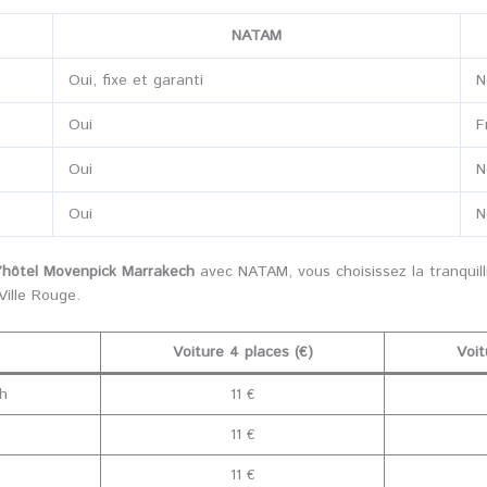
NATAM
Oui, fixe et garanti
N
Oui
F
Oui
N
Oui
N
l’hôtel Movenpick Marrakech
avec NATAM, vous choisissez la tranquill
Ville Rouge.
Voiture 4 places (€)
Voit
ch
11 €
11 €
11 €