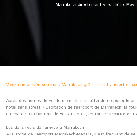
Marrakech directement vers l’hôtel Move
Vivez une arrivée sereine à Marrakech grâce à un transfert d’exc
Après des heures de vol, le moment tant attendu de poser le pie
hôtel sans stress ? L’agitation de l’aéroport de Marrakech, la f
en charge à la hauteur de vos attentes, en toute simplicité et tran
Les défis réels de l’arrivée à Marrakech
À la sortie de l’aéroport Marrakech-Menara, il est fréquent de se 