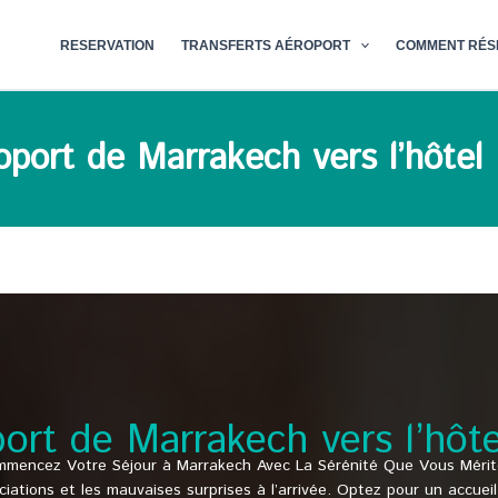
RESERVATION
TRANSFERTS AÉROPORT
COMMENT RÉS
roport de Marrakech vers l’hôt
oport de Marrakech vers l’hô
mencez Votre Séjour à Marrakech Avec La Sérénité Que Vous Mérit
ociations et les mauvaises surprises à l’arrivée. Optez pour un accue