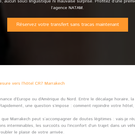
nte, aucun souci linguistique ni mauvaise surprise. Profitez d’une pr
l’agence NATAM.
Réservez votre transfert sans tracas maintenant
mesure vers l’hôtel CR7 Marrakech
nance d’Europe ou d’Amérique du Nord. Entre le décalage horaire, la 
Rapidement, une question s’impose : comment rejoindre votre hôtel, 
e que Marrakech peut s’accompagner de doutes légitimes : vais-je réuss
ns interminables, les surcoûts ou l’inconfort d’un trajet dans un véh
ubler le plaisir de votre arrivée.