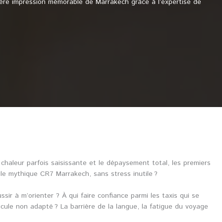
emière impression mémorable de Marrakech grâce à l’expertise de
chaleur parfois saisissante et le dépaysement total, les premiers
le mythique CR7 Marrakech, sans stress inutile ?
ir à m’orienter ? À qui faire confiance parmi les taxis qui se
icule non adapté ? La barrière de la langue, la fatigue du voyage