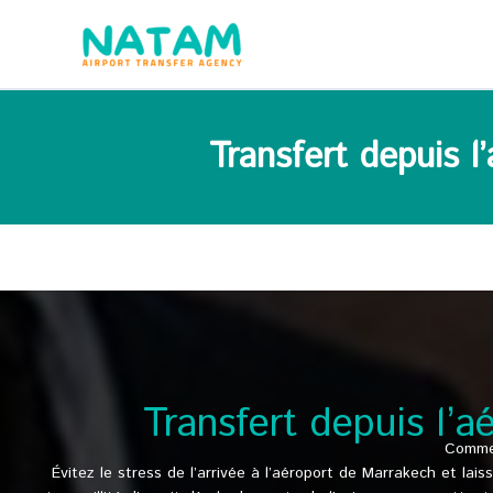
Aller
au
contenu
Transfert depuis 
Transfert depuis l’
Commen
Évitez le stress de l’arrivée à l’aéroport de Marrakech et lai