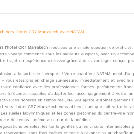
ech vers l’hôtel CR7 Marrakech avec NATAM
rs l’hôtel CR7 Marrakech
n’est pas une simple question de praticité, 
votre voyage commence sous les meilleurs auspices, avec un accompa
e trajet en expérience exclusive grâce à des avantages conçus pou
nfusion à la sortie de l’aéroport ! Votre chauffeur NATAM, muni d’un
e – vous êtes pris en charge sur-mesure, immédiatement et avec le so
toute confiance avec des professionnels formés, parfaitement fran
ont à l’écoute, capables d’adapter leur accompagnement à votre lan
e active des horaires en temps réel, NATAM ajuste automatiquement l
rt vers l’hôtel CR7 Marrakech vous attend, quel que soit votre horair
 Les ruelles labyrinthiques et les zones piétonnes du centre-ville n
i perte de temps – même au cœur de la médina.
négociations pénibles, les tarifs gonflés ou les circuits interminables
a réservation, sans frais cachés et réglé à l’avance ou au chauffeur