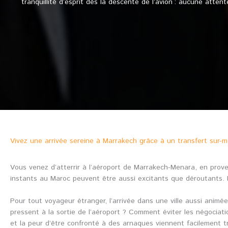
tranquillité d’esprit dès la descente de l’avion : aucune atte
Vivez une arrivée sereine à Marrakech grâce à un transfert sur-
Vous venez d’atterrir à l’aéroport de Marrakech-Menara, en prove
instants au Maroc peuvent être aussi excitants que déroutants. 
Pour tout voyageur étranger, l’arrivée dans une ville aussi animé
pressent à la sortie de l’aéroport ? Comment éviter les négociatio
et la peur d’être confronté à des arnaques viennent facilement tro