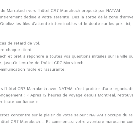
ort de Marrakech vers l’hôtel CR7 Marrakech proposé par NATAM
entièrement dédiée à votre sérénité. Dès la sortie de la zone d’arriv
liez les files d’attente interminables et le doute sur les prix : ici, l
cas de retard de vol.
re chaque client.
ch et prêt à répondre à toutes vos questions initiales sur la ville ou
, jusqu’à l’entrée de l’hôtel CR7 Marrakech.
communication facile et rassurante.
ers l’hôtel CR7 Marrakech avec NATAM, c’est profiter d’une organisat
engagement : « Après 12 heures de voyage depuis Montréal, retrouve
n toute confiance ».
 Restez concentré sur le plaisir de votre séjour : NATAM s’occupe du
 l’hôtel CR7 Marrakech… Et commencez votre aventure marocaine comm