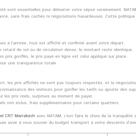
licité sont essentielles pour démarrer votre séjour sereinement. NAT
ance, sans frais cachés ni négociations hasardeuses. Cette politique 
s à l’arrivée, tout est affiché et confirmé avant votre départ.
retard de vol ou de circulation dense, le montant reste identique.
s prix gonflés, le prix payé en ligne est celui appliqué sur place.
 pour une transparence totale.
ort, les prix affichés ne sont pas toujours respectés, et la négociatio
onnaissance des visiteurs pour gonfler les tarifs ou ajouter des supp
r les prix réels, surprises au moment de payer.
els non inclus, frais supplémentaires pour certains quartiers.
ôtel CR7 Marrakech
avec NATAM, c’est faire le choix de la tranquilité 
mais avoir à vous soucier du budget transport à votre descente d’avi