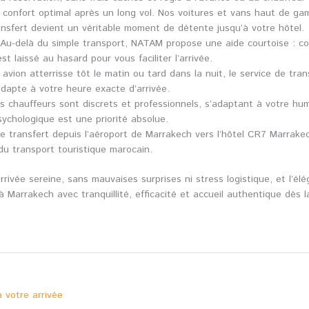
n confort optimal après un long vol. Nos voitures et vans haut de gam
nsfert devient un véritable moment de détente jusqu’à votre hôtel.
Au-delà du simple transport, NATAM propose une aide courtoise : co
t laissé au hasard pour vous faciliter l’arrivée.
avion atterrisse tôt le matin ou tard dans la nuit, le service de tra
dapte à votre heure exacte d’arrivée.
s chauffeurs sont discrets et professionnels, s’adaptant à votre 
sychologique est une priorité absolue.
 transfert depuis l’aéroport de Marrakech vers l’hôtel CR7 Marrak
du transport touristique marocain.
arrivée sereine, sans mauvaises surprises ni stress logistique, et l’é
 à Marrakech avec tranquillité, efficacité et accueil authentique dès 
à votre arrivée