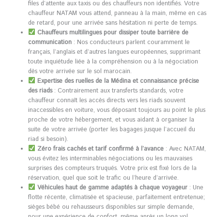
files d’attente aux taxis ou des chauffeurs non identifiés. Votre
chauffeur NATAM vous attend, panneau à la main, même en cas
de retard, pour une arrivée sans hésitation ni perte de temps.
Chauffeurs multilingues pour dissiper toute barrière de
communication
: Nos conducteurs parlent couramment le
français, l’anglais et d’autres langues européennes, supprimant
toute inquiétude liée à la compréhension ou à la négociation
dès votre arrivée sur le sol marocain.
Expertise des ruelles de la Médina et connaissance précise
des riads
: Contrairement aux transferts standards, votre
chauffeur connaît les accès directs vers les riads souvent
inaccessibles en voiture, vous déposant toujours au point le plus
proche de votre hébergement, et vous aidant à organiser la
suite de votre arrivée (porter les bagages jusque l’accueil du
riad si besoin).
Zéro frais cachés et tarif confirmé à l’avance
: Avec NATAM,
vous évitez les interminables négociations ou les mauvaises
surprises des compteurs truqués. Votre prix est fixé lors de la
réservation, quel que soit le trafic ou l’heure d’arrivée.
Véhicules haut de gamme adaptés à chaque voyageur
: Une
flotte récente, climatisée et spacieuse, parfaitement entretenue;
sièges bébé ou rehausseurs disponibles sur simple demande,
pour une expérience de confort, même après un long vol.