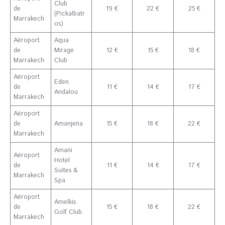
Club
de
19 €
22 €
25 €
(Pickalbatr
Marrakech
os)
Aéroport
Aqua
de
Mirage
12 €
15 €
18 €
Marrakech
Club
Aéroport
Eden
de
11 €
14 €
17 €
Andalou
Marrakech
Aéroport
de
Amanjena
15 €
18 €
22 €
Marrakech
Amani
Aéroport
Hotel
de
11 €
14 €
17 €
Suites &
Marrakech
Spa
Aéroport
Amelkis
de
15 €
18 €
22 €
Golf Club
Marrakech