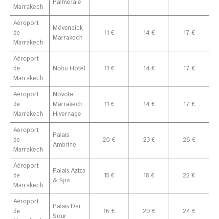
Palmeraie
Marrakech
Aéroport
Mövenpick
de
11 €
14 €
17 €
Marrakech
Marrakech
Aéroport
de
Nobu Hotel
11 €
14 €
17 €
Marrakech
Aéroport
Novotel
de
Marrakech
11 €
14 €
17 €
Marrakech
Hivernage
Aéroport
Palais
de
20 €
23 €
26 €
Ambrine
Marrakech
Aéroport
Palais Aziza
de
15 €
18 €
22 €
& Spa
Marrakech
Aéroport
Palais Dar
de
16 €
20 €
24 €
Sour