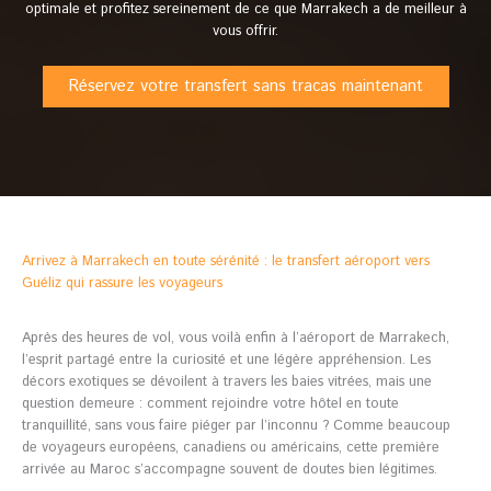
optimale et profitez sereinement de ce que Marrakech a de meilleur à
vous offrir.
Réservez votre transfert sans tracas maintenant
Arrivez à Marrakech en toute sérénité : le transfert aéroport vers
Guéliz qui rassure les voyageurs
Après des heures de vol, vous voilà enfin à l’aéroport de Marrakech,
l’esprit partagé entre la curiosité et une légère appréhension. Les
décors exotiques se dévoilent à travers les baies vitrées, mais une
question demeure : comment rejoindre votre hôtel en toute
tranquillité, sans vous faire piéger par l’inconnu ? Comme beaucoup
de voyageurs européens, canadiens ou américains, cette première
arrivée au Maroc s’accompagne souvent de doutes bien légitimes.