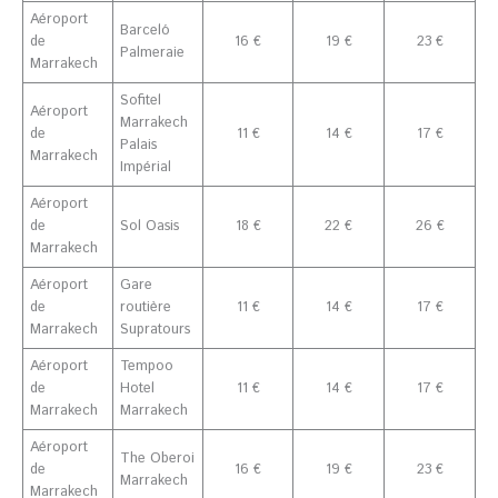
Aéroport
Barceló
de
16 €
19 €
23 €
Palmeraie
Marrakech
Sofitel
Aéroport
Marrakech
de
11 €
14 €
17 €
Palais
Marrakech
Impérial
Aéroport
de
Sol Oasis
18 €
22 €
26 €
Marrakech
Aéroport
Gare
de
routière
11 €
14 €
17 €
Marrakech
Supratours
Aéroport
Tempoo
de
Hotel
11 €
14 €
17 €
Marrakech
Marrakech
Aéroport
The Oberoi
de
16 €
19 €
23 €
Marrakech
Marrakech