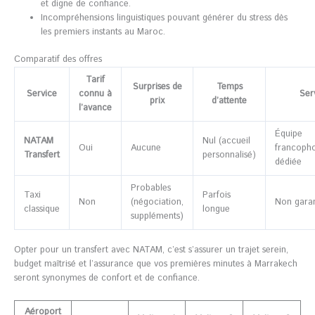
et digne de confiance.
Incompréhensions linguistiques pouvant générer du stress dès
les premiers instants au Maroc.
Comparatif des offres
Tarif
Surprises de
Temps
Service
connu à
Serv
prix
d’attente
l’avance
Équipe
NATAM
Nul (accueil
Oui
Aucune
francoph
Transfert
personnalisé)
dédiée
Probables
Taxi
Parfois
Non
(négociation,
Non garan
classique
longue
suppléments)
Opter pour un transfert avec NATAM, c’est s’assurer un trajet serein,
budget maîtrisé et l’assurance que vos premières minutes à Marrakech
seront synonymes de confort et de confiance.
Aéroport