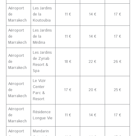
Aéroport
Les Jardins
de
de la
11 €
14 €
17 €
Marrakech
Koutoubia
Aéroport
Les Jardins
de
de la
11 €
14 €
17 €
Marrakech
Médina
Les Jardins
Aéroport
de Zyriab
de
18 €
22 €
26 €
Resort &
Marrakech
Spa
Le Vizir
Aéroport
Center
de
17 €
20 €
25 €
Parc &
Marrakech
Resort
Aéroport
Résidence
de
11 €
14 €
17 €
Longue Vie
Marrakech
Aéroport
Mandarin